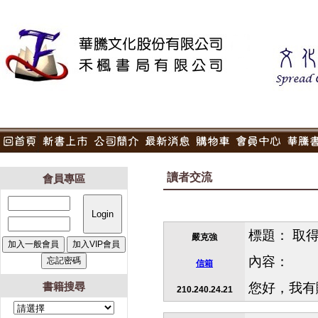
讀者交流
會員專區
標題： 取
嚴克強
內容：
信箱
書籍搜尋
您好，我有
210.240.24.21