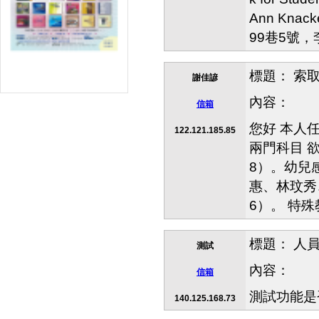
醫學、護理叢書
Ann Knac
運動、體育休閒叢書
99巷5號
復健醫學叢書
升學、就業考試叢書
標題： 索
謝佳諺
幼改會期刊
特殊教育叢書
內容：
信箱
財經金融叢書
您好 本人
122.121.185.85
論文集
兩門科目 欲
詩集
8）。幼兒
惠、林玟秀
6）。 特
標題： 人
測試
內容：
信箱
測試功能是
140.125.168.73