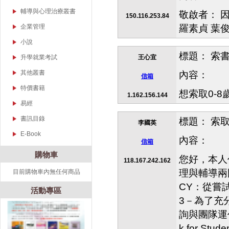
復健醫學
教育基礎理論與研究方
課程與教學
輔導與心理治療叢書
敬啟者： 因
小說集錦
150.116.253.84
法
語文、音樂、數學與自
心理學
企業管理
羅素貞 葉俊廷
音樂教育
研究方法
然科學
兒童心理
小說
心理勵志
偏遠地區教育
特殊教育、兒童心理輔
兒童諮商系列
導與諮商系列
標題： 索
文學、歷史、武俠
散文
升學就業考試
王心宜
詩集
護理考
其他叢書
內容：
信箱
宗教命理
物理考
藝術
特價書籍
想索取0-
1.162.156.144
其他集錦
食品技師
音樂
易經
書訊目錄
標題： 索
李國英
教育系列
E-Book
內容：
信箱
教育叢書
購物車
您好，本人
118.167.242.162
幼兒教育叢書
理與輔導兩門
目前購物車內無任何商品
老人照護叢書
出書 可以很簡單？！
CY：從嘗試
人文社會科學叢書
活動專區
3－為了充
輔導與心理治療叢書
詢與團隊運作支持
食品營養叢書
k for Stud