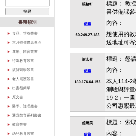
標題： 教
張毓軒
書供備課參
書籍類別
內容：
信箱
想使用的教科
食品、營養叢書
60.249.27.183
送地址可寄
本月特價優惠專區
運動、體育叢書
標題： 懇
謝宏昇
特殊教育叢書
身心障礙系列
內容：
復健醫學叢書
信箱
資賦優異系列
物理治療
老人照護叢書
本人114
180.176.64.153
構音障礙、語言障礙
職能治療
出書很簡單
測驗與評量(Mea
聽力與語言治療
教育相關
19-2」
原文書
檢覆考/高普考/升學考
幼兒相關
公司惠賜最
運動、體育
醫學、護理叢書
語文相關
幼兒教育
護理類
通識教育系列叢書
特殊教育
標題： 索
復健醫學
基礎醫學類
趙曉美
教育叢書
體育相關
教育行政
內容：
幼兒教育叢書
信箱