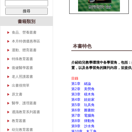
書籍類別
食品、營養叢書
本月特價優惠專區
本書特色
運動、體育叢書
特殊教育叢書
介紹幼兒教學環境中各學習角，包括：
身心障礙系列
復健醫學叢書
置，以及各學習角的陳列內容，並提供
資賦優異系列
物理治療
老人照護叢書
目錄
構音障礙、語言障礙
職能治療
第1章 緒論
出書很簡單
第2章 美勞角
聽力與語言治療
教育相關
原文書
第3章 積木角
檢覆考/高普考/升學考
第4章 娃娃家
幼兒相關
運動、體育
醫學、護理叢書
第5章 玩具角
語文相關
幼兒教育
第6章 圖書館
護理類
通識教育系列叢書
第7章 電腦角
特殊教育
復健醫學
基礎醫學類
教育叢書
第8章 律動角
體育相關
第9章 沙水角
教育行政
幼兒教育叢書
第10章 木工角