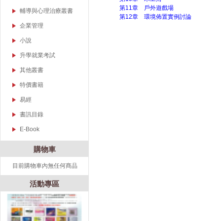
復健醫學
教育基礎理論與研究方
第11章 戶外遊戲場
課程與教學
輔導與心理治療叢書
小說集錦
法
第12章 環境佈置實例討論
語文、音樂、數學與自
心理學
企業管理
音樂教育
研究方法
然科學
兒童心理
小說
心理勵志
偏遠地區教育
特殊教育、兒童心理輔
兒童諮商系列
導與諮商系列
文學、歷史、武俠
散文
升學就業考試
詩集
護理考
其他叢書
宗教命理
物理考
藝術
特價書籍
其他集錦
食品技師
音樂
易經
書訊目錄
教育系列
E-Book
教育叢書
購物車
幼兒教育叢書
目前購物車內無任何商品
出書 可以很簡單？！
老人照護叢書
人文社會科學叢書
活動專區
輔導與心理治療叢書
食品營養叢書