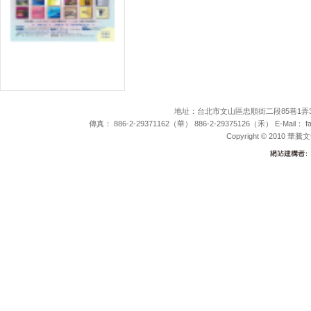
醫學、護理叢書
運動、體育休閒叢書
復健醫學叢書
升學、就業考試叢書
幼改會期刊
特殊教育叢書
地址：台北市文山區忠順街二段85巷1弄35號 電
財經金融叢書
傳真： 886-2-29371162（華） 886-2-29375126（禾） E-Mail：
f
論文集
Copyright © 2010 華騰文化
詩集