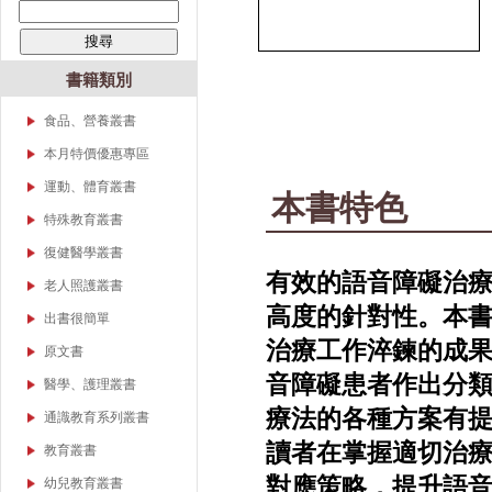
書籍類別
食品、營養叢書
本月特價優惠專區
運動、體育叢書
本書特色
特殊教育叢書
身心障礙系列
復健醫學叢書
有效的語音障礙治
資賦優異系列
物理治療
老人照護叢書
構音障礙、語言障礙
高度的針對性。本
職能治療
出書很簡單
聽力與語言治療
治療工作淬鍊的成
教育相關
原文書
檢覆考/高普考/升學考
幼兒相關
音障礙患者作出分
運動、體育
醫學、護理叢書
語文相關
幼兒教育
療法的各種方案有
護理類
通識教育系列叢書
特殊教育
復健醫學
基礎醫學類
讀者在掌握適切治
教育叢書
體育相關
教育行政
對應策略，提升語
幼兒教育叢書