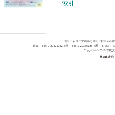
醫學、護理叢書
索引
運動、體育休閒叢書
復健醫學叢書
升學、就業考試叢書
幼改會期刊
特殊教育叢書
地址：台北市文山區忠順街二段85巷1弄35號 電
財經金融叢書
傳真： 886-2-29371162（華） 886-2-29375126（禾） E-Mail：
f
論文集
Copyright © 2010 華騰文化
詩集