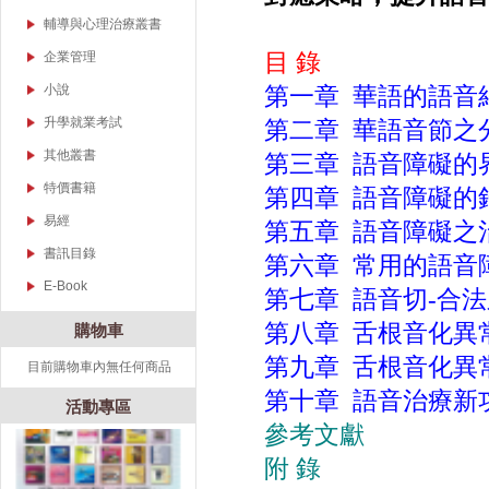
復健醫學
教育基礎理論與研究方
課程與教學
輔導與心理治療叢書
小說集錦
法
語文、音樂、數學與自
心理學
目 錄
企業管理
音樂教育
研究方法
然科學
兒童心理
小說
第一章
華語的語音結
心理勵志
偏遠地區教育
特殊教育、兒童心理輔
兒童諮商系列
導與諮商系列
文學、歷史、武俠
散文
升學就業考試
第二章
華語音節之
詩集
護理考
其他叢書
第三章
語音障礙的
宗教命理
物理考
藝術
特價書籍
第四章
語音障礙的
其他集錦
食品技師
音樂
易經
第五章
語音障礙之
書訊目錄
第六章
常用的語音
教育系列
E-Book
第七章
語音切
-
合法
教育叢書
第八章
舌根音化異
購物車
出書 可以很簡單？！
幼兒教育叢書
第九章
舌根音化異
目前購物車內無任何商品
老人照護叢書
第十章
語音治療新
人文社會科學叢書
活動專區
參考文獻
輔導與心理治療叢書
食品營養叢書
附 錄